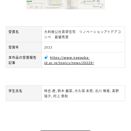
受賞名
大利根公社賃貸住宅 リノベーションアイデアコ
ンペ 最優秀賞
受賞年
2023
本作品の受賞報告
https://www.nagaoka-
記事
id.ac.jp/topics/news/20229/
学生氏名
時吉 遼、鈴木 麗菜、大久保 未悠、北川 琳香、髙野
瑞子、村上 莞和