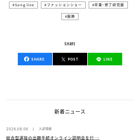
Song line
ファッションショー
卒業・修了研究展
服飾
SHARE
SHARE
POST
LINE
新着ニュース
2026.08.06
入試情報
総合型選抜の出願手続オンライン説明会を行 …