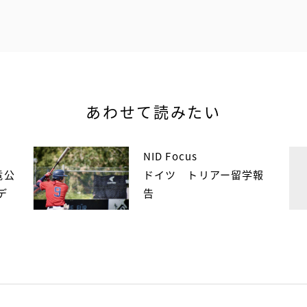
あわせて読みたい
NID Focus
竜公
ドイツ トリアー留学報
デ
告