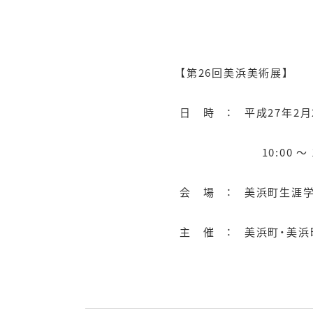
【第26回美浜美術展】
日 時 ： 平成27年2月2
10:00 〜 18
会 場 ： 美浜町生涯学
主 催 ： 美浜町・美浜