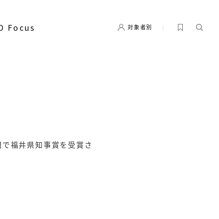
D Focus
対象者別
部門で福井県知事賞を受賞さ