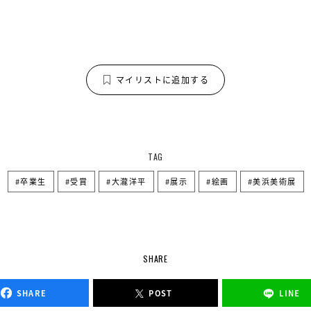
マイリストに追加する
TAG
卒業生
受賞
大瀧洋平
展示
絵画
美浜美術展
SHARE
SHARE
POST
LINE