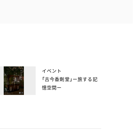
イベント
「古今香劑堂」ー旅する記
憶空間ー