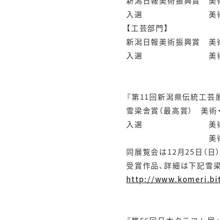
新潟日報美術振興賞 美
入選 美術・工芸学
【工芸部門】
新潟日報美術振興賞 美
入選 美術・工芸
『第11回新潟県伝統工芸
雪梁舎賞（最高賞） 美術
入選 美術・工芸
美術・工芸学
同展覧会は12月25日（
受賞作品、詳細は下記雪
http://www.komeri.bi