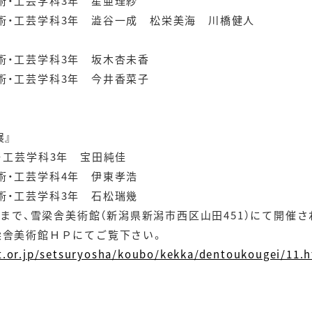
術・工芸学科3年 星亜理紗
科3年 澁谷一成 松栄美海 川橋健人
術・工芸学科3年 坂木杏未香
学科3年 今井香菜子
展』
・工芸学科3年 宝田純佳
学科4年 伊東孝浩
科3年 石松瑞幾
日）まで、雪梁舎美術館（新潟県新潟市西区山田451）にて開催
梁舎美術館ＨＰにてご覧下さい。
t.or.jp/setsuryosha/koubo/kekka/dentoukougei/11.