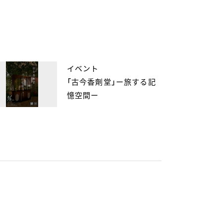
イベント
「古今香劑堂」ー旅する記
憶空間ー