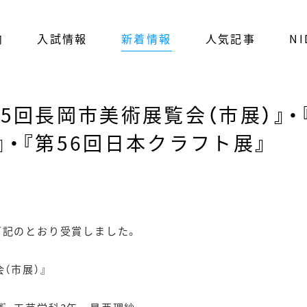
内
入試情報
新着情報
人気記事
NI
5回長岡市美術展覧会（市展）』・
』・『第56回日本クラフト展』
下記のとおり受賞しました。
（市展）』