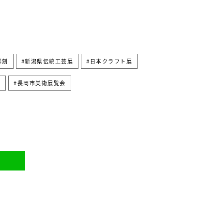
彫刻
新潟県伝統工芸展
日本クラフト展
子
長岡市美術展覧会