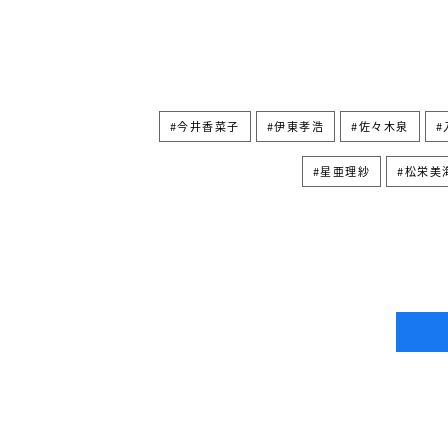
今井香菜子
伊東孝浩
佐々木泉
星亜理紗
松栄美