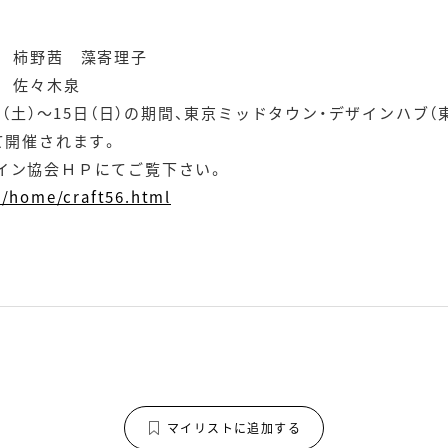
』
年 柿野茜 藻寄理子
 佐々木泉
日（土）～15日（日）の期間、東京ミッドタウン・デザインハブ（東
て開催されます。
イン協会ＨＰにてご覧下さい。
p/home/craft56.html
マイリストに追加する