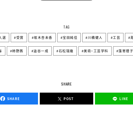
TAG
入選
受賞
坂木杏未香
宝田純佳
川橋健人
工芸
海
柿野茜
澁谷一成
石松瑞幾
美術・工芸学科
藻寄理
SHARE
SHARE
POST
LINE