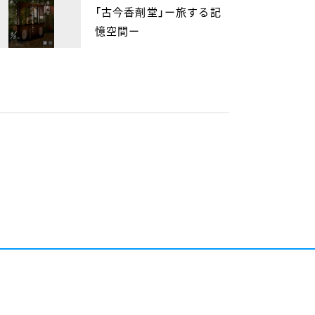
「古今香劑堂」ー旅する記
憶空間ー