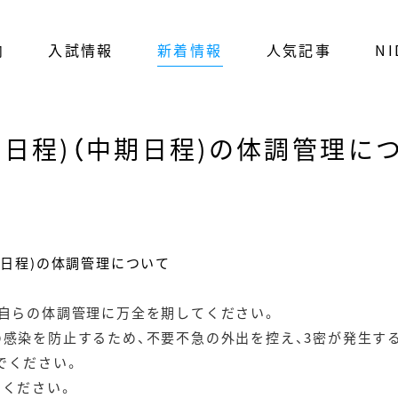
内
入試情報
新着情報
人気記事
NI
期日程)（中期日程)の体調管理
期日程)の体調管理について
、自らの体調管理に万全を期してください。
の感染を防止するため、不要不急の外出を控え、3密が発生す
でください。
てください。