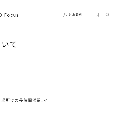
D Focus
対象者別
について
る場所での長時間滞留、イ