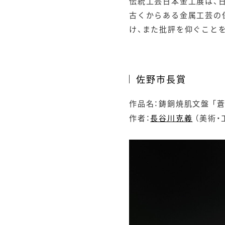
伝統工芸日本金工展は、
古くからある金属工芸の
け、また批評を仰ぐこと
佐野市長賞
作品名：鋳銅焼肌文盤 「蒼
作者：
長谷川克義
（美術・