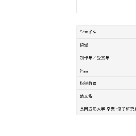
学生氏名
領域
制作年／受賞年
出品
指導教員
論文名
長岡造形大学 卒業・修了研究展