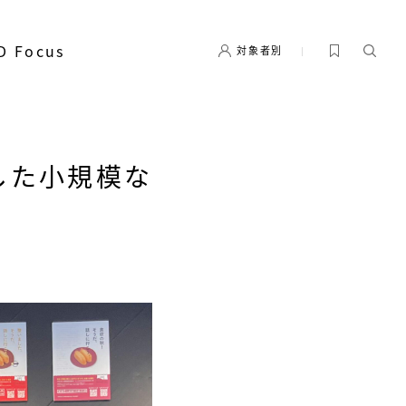
D Focus
対象者別
した小規模な