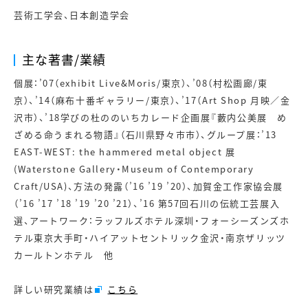
芸術工学会、日本創造学会
主な著書/業績
個展：’07（exhibit Live&Moris/東京）、’08（村松画廊/東
京）、’14（麻布十番ギャラリー/東京）、’17（Art Shop 月映／金
沢市）、’18学びの杜ののいちカレード企画展『藪内公美展 め
ざめる命うまれる物語』（石川県野々市市）、グループ展：’13
EAST-WEST: the hammered metal object 展
(Waterstone Gallery・Museum of Contemporary
Craft/USA)、方法の発露（’16 ’19 ’20）、加賀金工作家協会展
（’16 ’17 ’18 ’19 ’20 ’21）、’16 第57回石川の伝統工芸展入
選、アートワーク：ラッフルズホテル深圳・フォーシーズンズホ
テル東京大手町・ハイアットセントリック金沢・南京ザリッツ
カールトンホテル 他
詳しい研究業績は
こちら