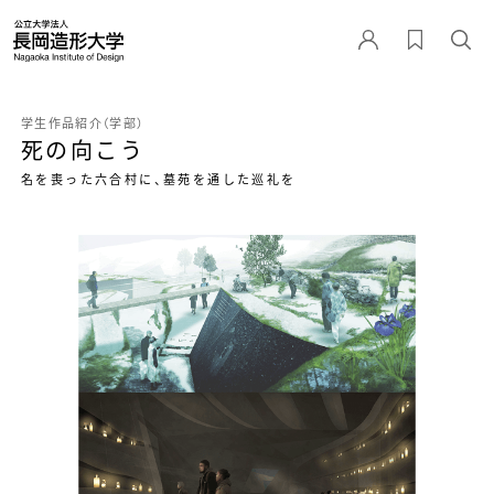
学生作品紹介（学部）
死の向こう
名を喪った六合村に、墓苑を通した巡礼を