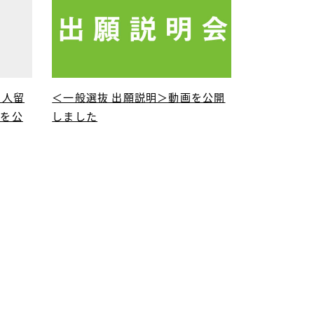
国人留
＜一般選抜 出願説明＞動画を公開
項を公
しました