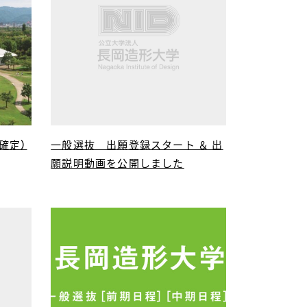
確定）
一般選抜 出願登録スタート ＆ 出
願説明動画を公開しました