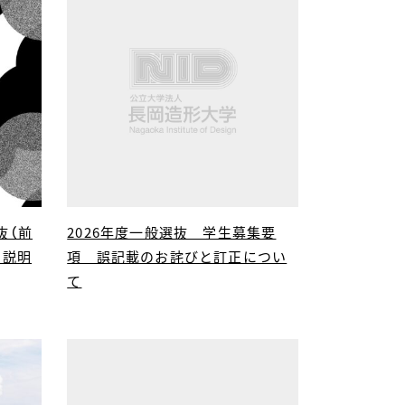
選抜（前
2026年度一般選抜 学生募集要
ン説明
項 誤記載のお詫びと訂正につい
て