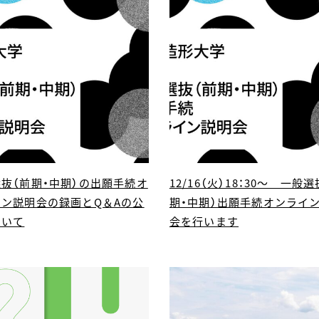
抜（前期・中期）の出願手続オ
12/16（火）18：30～ 一般
イン説明会の録画とQ＆Aの公
期・中期）出願手続オンライ
ついて
会を行います