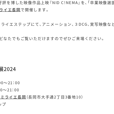
好評を博した映像作品上映『NID C!NEMA』を、「卒業映像選
ライエ長岡
で開催します。
ライエステップにて、アニメーション、３DCG、実写映像な
、どなたでもご覧いただけますのでぜひご来場ください。
2024
0〜21：00
21：00
 ミライエ長岡
（長岡市大手通2丁目3番地10）
ップ