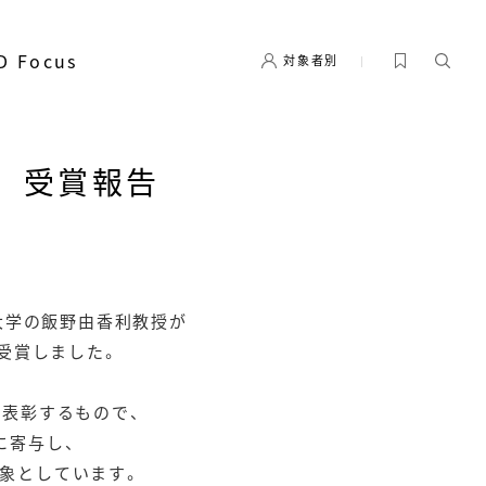
D Focus
対象者別
 受賞報告
大学の飯野由香利教授が
受賞しました。
表彰するもので、
に寄与し、
象としています。