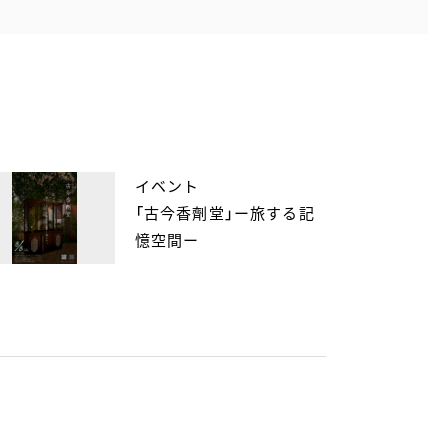
イベント
「古今香劑堂」ー旅する記
憶空間ー