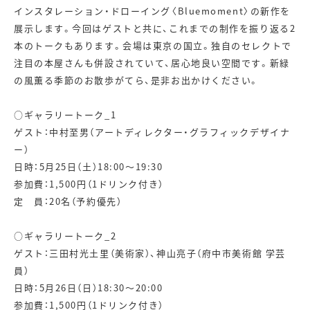
インスタレーション・ドローイング〈Bluemoment〉の新作を
展示します。今回はゲストと共に、これまでの制作を振り返る2
本のトークもあります。会場は東京の国立。独自のセレクトで
注目の本屋さんも併設されていて、居心地良い空間です。新緑
の風薫る季節のお散歩がてら、是非お出かけください。
○ギャラリートーク_1
ゲスト：中村至男（アートディレクター・グラフィックデザイナ
ー）
日時：5月25日（土）18:00～19:30
参加費：1,500円（1ドリンク付き）
定 員：20名（予約優先）
○ギャラリートーク_2
ゲスト：三田村光土里（美術家）、神山亮子（府中市美術館 学芸
員）
日時：5月26日（日）18:30～20:00
参加費：1,500円（1ドリンク付き）