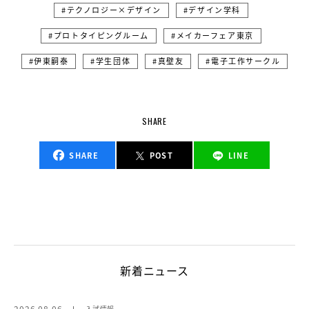
テクノロジー×デザイン
デザイン学科
プロトタイピングルーム
メイカーフェア東京
伊東嗣泰
学生団体
真壁友
電子工作サークル
SHARE
SHARE
POST
LINE
新着ニュース
2026.08.06
入試情報