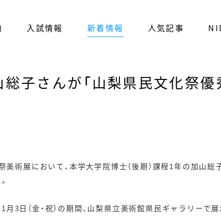
内
入試情報
新着情報
人気記事
NI
山総子さんが「山梨県民文化祭優
祭美術展において、本学大学院博士（後期）課程1年の加山総
た。
）～11月3日（金・祝）の期間、山梨県立美術館県民ギャラリーで