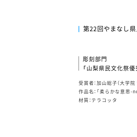
第22回やまなし
彫刻部門
「山梨県民文化祭優
受賞者：加山総子（大学院 
作品名：「柔らかな意思-not 
材質：テラコッタ