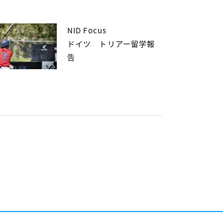
NID Focus
ドイツ トリアー留学報
告