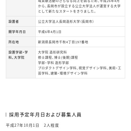
域貢献活動のさらなる向上を図るため、平成26年4月
から、長岡市が設立する公立大学法人が運営する大学
として新たなスタートをきりました。
設置者
公立大学法人長岡造形大学（長岡市）
開学年月日
平成6年4月1日
所在地
新潟県長岡市千秋4丁目197番地
設置学部・学
大学院 造形研究科
科、大学院
修士課程、博士(後期)課程
学部・学科 造形学部
プロダクトデザイン学科、視覚デザイン学科、美術・工
芸学科、建築・環境デザイン学科
採用予定年月日および募集人員
平成27年10月1日 2人程度