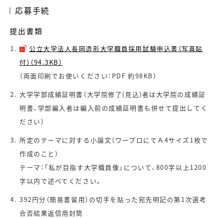
応募手続
提出書類
公立大学法人長岡造形大学職員採用試験申込書（写真貼
付）（94.3KB）
（両面印刷でお使いください：PDF 約98KB）
大学学部成績証明書（大学院修了(見込)者は大学院の成績証
明書、学部編入者は編入前の成績証明書も併せて提出してく
ださい）
所定のテーマに対する小論文（ワープロにてＡ4サイズ1枚で
作成のこと）
テーマ：「私が目指す大学職員像」について、800字以上1200
字以内で述べてください。
392円分（簡易書留用）の切手を貼った宛先明記の第1次選考
合否結果返信用封筒