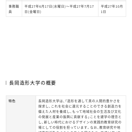
事務職
平成27年6月17日(水曜日)～平成27年7月17
平成27年10月
員
日(金曜日)
1日
長岡造形大学の概要
特色
長岡造形大学は、「造形を通して真の人間的豊かさを
探求し、これを社会に還元することのできる創造力を
備えた人材を養成し、もって地域社会の生活及び文化
の発展と産業の振興に貢献する」ことを建学の理念と
し、新しい時代におけるデザインの実践的教育研究の
場としての役割を担っています。なお、教育研究や地