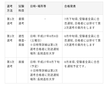
選考
試験
日時・場所等
合格発表
方法
科目
第1次
書類
−
7月下旬頃、受験者全員に合
選考
選考
否通知、合格者には併せて第
2次選考の案内をします
第2次
適性
日時：平成27年8月8日
8月中旬頃、受験者全員に合
選考
検査・
（土曜日）
否通知、合格者には併せて第
面接
※日時等詳細は第1次
3次選考の案内をします
選考合格者に別途通知
場所：長岡造形大学
第3次
面接
日時：平成27年8月下旬
8月末頃、受験者全員に合否
選考
（予定）
を通知予定です。
※日時等詳細は第2次
選考合格者に別途通知
場所：長岡造形大学