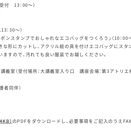
付 13：00～）
）
13：30～）
タンプでおしゃれなエコバッグをつくろう」（10：00～,1
カットし、アクリル絵の具を付けエコバッグにスタン
ので、汚れても良い服装でお越しください。
義室（受付場所：大講義室入り口 講座会場：第3アトリエ棟 M3
護者同伴）
4KB）
のPDFをダウンロードし、必要事項をご記入のうえF