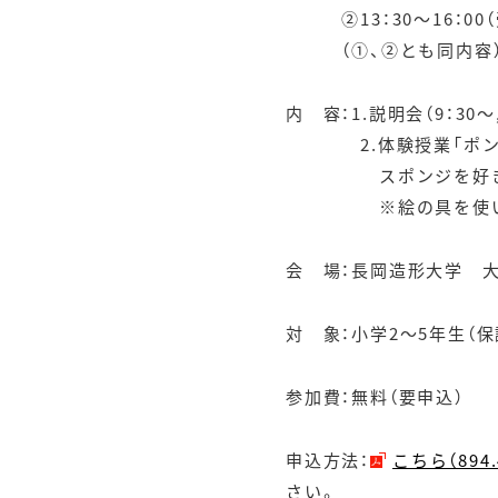
②13：30～16：00（受
（①、②とも同内容
内 容：1.説明会（9：30～,
2.体験授業「ポンポンス
スポンジを好きな形に
※絵の具を使います
会 場：長岡造形大学 大講
対 象：小学2～5年生（保
参加費：無料（要申込）
申込方法：
こちら（894.
さい。