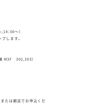
4：00～）
プします。
F 302,303）
AXまたは郵送でお申込くだ