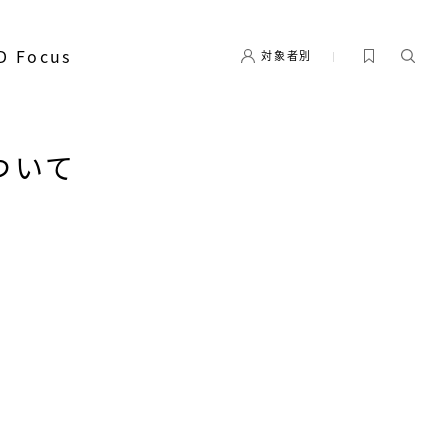
D Focus
対象者別
ついて