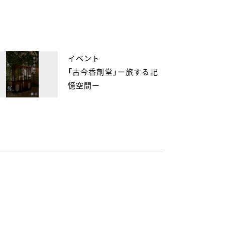
イベント
「古今香劑堂」ー旅する記
憶空間ー