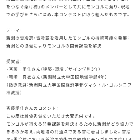
をつなぐ架け橋」のメンバーとして共にモンゴルに渡り、現地
での学びをさらに深め、本コンテストに取り組んだものです。
テーマ：
新潟の雪冷房・雪冷蔵を活用したモンゴルの持続可能な発展：
新潟との協働によりモンゴルの開発課題を解決
受賞者：
・斉藤 愛佳さん（建築・環境デザイン学科3年）
・鴇崎 真衣さん（新潟県立大学国際地域学部4年）
（指導教員：新潟県立大学国際経済学部ヴィクトル・ゴルシコフ
准教授）
斉藤愛佳さんのコメント：
この度は最優秀賞をいただき大変光栄です。
モンゴルが抱える開発課題を解決するために新潟がどう協力で
きるのか考え、両地域の共通点である雪に着目しました。雪冷
房・雪冷蔵における新潟の技術力や経験とモンゴルでの応用可