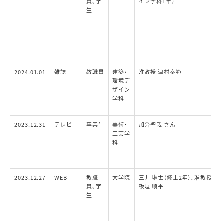
員、学
イン学科1年）
生
2024.01.01
雑誌
教職員
建築・
准教授 津村泰範
環境デ
ザイン
学科
2023.12.31
テレビ
卒業生
美術・
加治聖哉 さん
工芸学
科
2023.12.27
WEB
教職
大学院
三井 琳世（修士2年）、准教授
員、学
板垣 順平
生