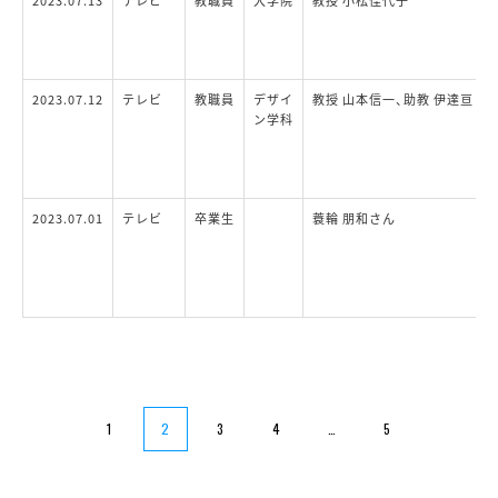
2023.07.13
テレビ
教職員
大学院
教授 小松佳代子
2023.07.12
テレビ
教職員
デザイ
教授 山本信一、助教 伊達亘
ン学科
2023.07.01
テレビ
卒業生
蓑輪 朋和さん
1
2
3
4
…
5