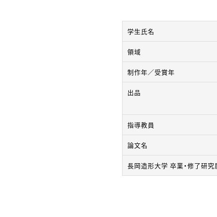
学生氏名
領域
制作年／受賞年
出品
指導教員
論文名
長岡造形大学 卒業・修了研究展