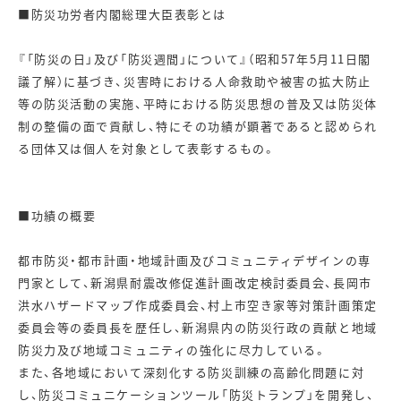
■防災功労者内閣総理大臣表彰とは
『「防災の日」及び「防災週間」について』（昭和57年5月11日閣
議了解）に基づき、災害時における人命救助や被害の拡大防止
等の防災活動の実施、平時における防災思想の普及又は防災体
制の整備の面で貢献し、特にその功績が顕著であると認められ
る団体又は個人を対象として表彰するもの。
■功績の概要
都市防災・都市計画・地域計画及びコミュニティデザインの専
門家として、新潟県耐震改修促進計画改定検討委員会、長岡市
洪水ハザードマップ作成委員会、村上市空き家等対策計画策定
委員会等の委員長を歴任し、新潟県内の防災行政の貢献と地域
防災力及び地域コミュニティの強化に尽力している。
また、各地域において深刻化する防災訓練の高齢化問題に対
し、防災コミュニケーションツール「防災トランプ」を開発し、