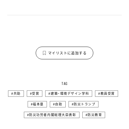
マイリストに追加する
TAG
共助
受賞
建築・環境デザイン学科
教員受賞
福本塁
自助
防災トランプ
防災功労者内閣総理大臣表彰
防災教育