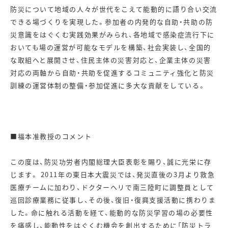
防災について地域の人々が世代をこえて能動的に語り合い交流
できる場づくりを実現した。参加者の内発的な自助・共助の防
災意識をはぐくむ実践効果がみられ、各地域で感染症流行下に
おいても場の運営が可能なモデルを構築、社会実装し、全国的
な取組へと展開させ、住民主体の災害対応と、企業主体の災害
対応の両軸から自助・共助を促進するコミュニティ強化と防災
訓練の運営体制の整備・参加促進に多大な貢献をしている。
■福本准教授のコメント
この度は、防災功労者内閣総理大臣表彰を賜り、誠に光栄に存
じます。 2011年の東日本大震災では、発災直後の3月より救急
医療チームに加わり、ドクターヘリで南三陸町に調整員として
巡回診療業務に従事し、その後、復旧・復興支援活動に携わりま
した。命に触れる活動を経て、能動的な防災学習の場の必要性
を痛感し、能動性をはぐくむ機会を創出するために「防災トラ