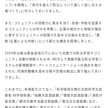
ンプ」を開発し、「世代を超えて防災について楽しく話し合える
場づくり」に尽力してまいりました。
また、コミュニティの回復力に焦点を当て、自助・共助を促進す
るコミュニティとは何かを考察し、企業の視点から地域の復旧
に資するコミュニティの回復力を高める仕組みを見出し、「業
助（企業による共助）」という新たな概念を提唱しました。
2020年以降は感染症流行下において対面での防災学習やコミ
ュニティ活動が制限される中、WEB上で実施可能な防災学習シ
ステムの新規開発や、アートコミュニケーションの視点を取り
入れた、内発的動機を高める場や空間の創出に取り組んでまい
りました。
これまでに、本表彰だけでなく、「科学技術分野の文部科学大臣
表彰 科学技術賞」「総務大臣奨励賞」「環境大臣奨励賞」「消防庁
長官賞」「都市計画学会論文奨励賞」「東北文化奨励賞」など、
数々の賞を賜る機会に恵まれました。これらの成果は、いずれ