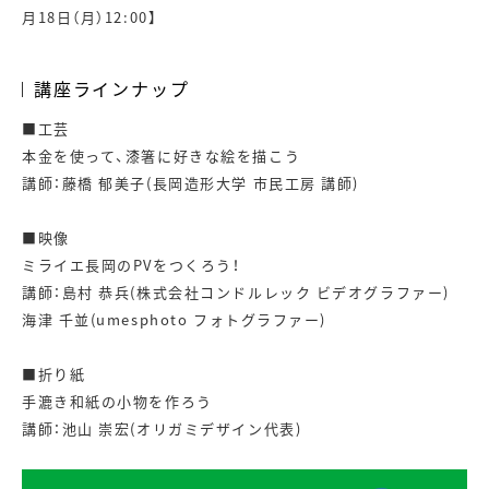
月18日（月）12:00】
講座ラインナップ
■工芸
本金を使って、漆箸に好きな絵を描こう
講師：藤橋 郁美子(長岡造形大学 市民工房 講師)
■映像
ミライエ長岡のPVをつくろう！
講師：島村 恭兵(株式会社コンドルレック ビデオグラファー)
海津 千並(umesphoto フォトグラファー)
■折り紙
手漉き和紙の小物を作ろう
講師：池山 崇宏(オリガミデザイン代表)