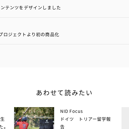
コンテンツをデザインしました
携プロジェクトより初の商品化
あわせて読みたい
NID Focus
学生
ドイツ トリアー留学報
た。
告