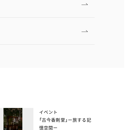
イベント
「古今香劑堂」ー旅する記
憶空間ー