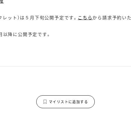
程
ンフレット）は５月下旬公開予定です。
こちら
から請求予約い
月以降に公開予定です。
マイリストに追加する