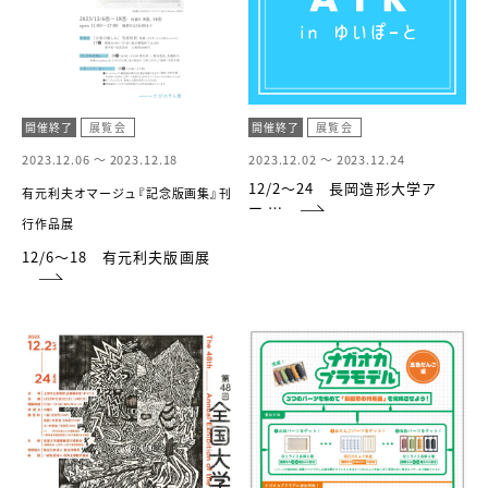
開催終了
展覧会
開催終了
展覧会
2023.12.06 ～
2023.12.18
2023.12.02 ～
2023.12.24
12/2～24 長岡造形大学ア
有元利夫オマージュ『記念版画集』刊
ー …
行作品展
12/6～18 有元利夫版画展