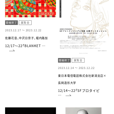
開催終了
展覧会
2023.12.17 ～
2023.12.22
佐藤花音、中沢日奈子、堀内路加
12/17〜22「BLANKET …
開催終了
展覧会
2023.12.14 ～
2023.12.22
東日本電信電話株式会社新潟支店×
長岡造形大学
12/14～22「SFプロタイピ
…