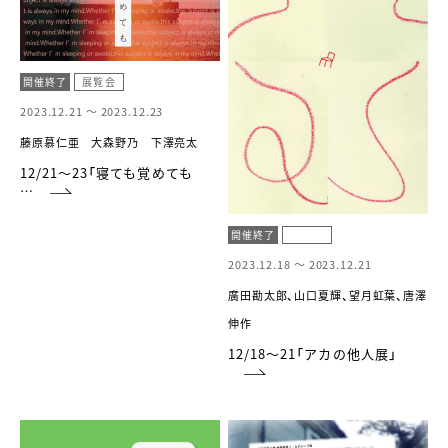
開催終了
展覧会
2023.12.21 ～
2023.12.23
藤原慕仁亜 大森野乃 下澤亮太
12/21〜23「寝ても覚めても
…
開催終了
2023.12.18 ～
2023.12.21
廣田勘太郎、山口夏輝、望月虹葉、唐澤
伸作
12/18〜21「アカの他人展」