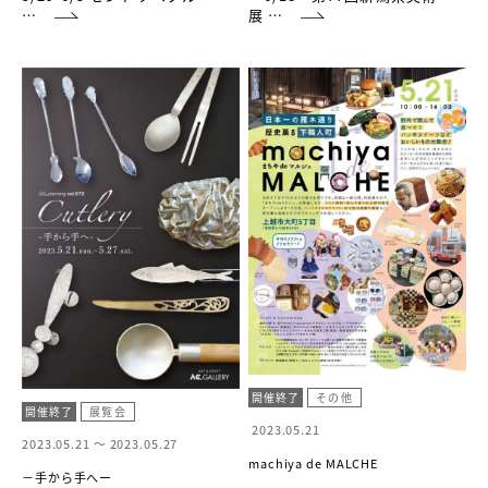
…
展 …
開催終了
その他
開催終了
展覧会
2023.05.21
2023.05.21 ～
2023.05.27
machiya de MALCHE
－手から手へー