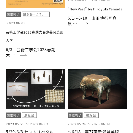
"New Past" by Hiroyuki Yamada
開催終了
講演会・セミナー
6/1～6/10 山田博行写真
展 …
2023.06.03
芸術工学会2023春期大会＠長岡造形
大学
6/3 芸術工学会2023春期
大 …
開催終了
展覧会
開催終了
展覧会
2023.05.29 ～
2023.06.03
2023.05.26 ～
2023.06.18
5/29-6/3 セントリペタル
～6/18 第77回新潟県美術